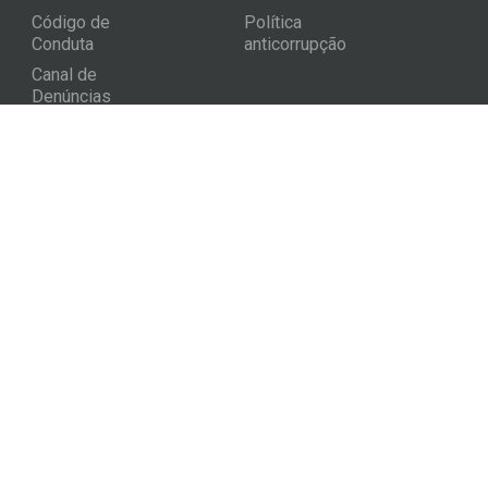
Código de
Política
Conduta
anticorrupção
Canal de
Denúncias
Contato
Endereço:
Florianópolis - SC, Brasil
Email:
contato@ambitusglobal.com
Redes:
Newsletter
Assinar
Newsletter Ambitus