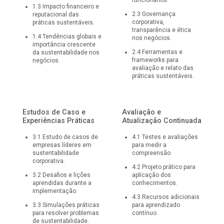
funcionários.
1
.
3
Impacto financeiro e
2
.
3
Governança
reputacional das
corporativa,
práticas sustentáveis.
transparência e ética
1
.
4
Tendências globais e
nos negócios.
importância crescente
2
.
4
Ferramentas e
da sustentabilidade nos
frameworks para
negócios.
avaliação e relato das
práticas sustentáveis.
Estudos de Caso e
Avaliação e
Experiências Práticas
Atualização Continuada
3
.
1
Estudo de casos de
4
.
1
Testes e avaliações
empresas líderes em
para medir a
sustentabilidade
compreensão.
corporativa.
4
.
2
Projeto prático para
3
.
2
Desafios e lições
aplicação dos
aprendidas durante a
conhecimentos.
implementação.
4
.
3
Recursos adicionais
3
.
3
Simulações práticas
para aprendizado
para resolver problemas
contínuo.
de sustentabilidade.