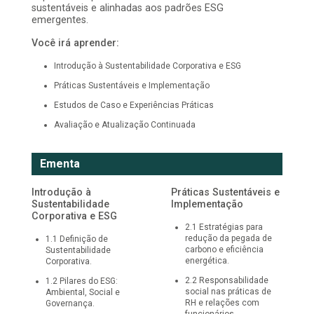
sustentáveis e alinhadas aos padrões ESG
emergentes.
Você irá aprender:
Introdução à Sustentabilidade Corporativa e ESG
Práticas Sustentáveis e Implementação
Estudos de Caso e Experiências Práticas
Avaliação e Atualização Continuada
Ementa
Introdução à
Práticas Sustentáveis e
Sustentabilidade
Implementação
Corporativa e ESG
2
.
1
Estratégias para
redução da pegada de
1
.
1
Definição de
carbono e eficiência
Sustentabilidade
energética.
Corporativa.
2
.
2
Responsabilidade
1
.
2
Pilares do ESG:
social nas práticas de
Ambiental, Social e
RH e relações com
Governança.