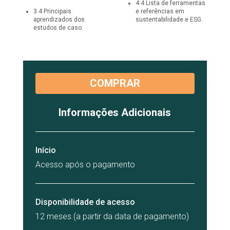
4
.
4
Lista de ferramentas
3
.
4
Principais
e referências em
aprendizados dos
sustentabilidade e ESG.
estudos de caso.
COMPRAR
Informações Adicionais
Início
Acesso após o pagamento
Disponibilidade de acesso
12 meses (a partir da data de pagamento)