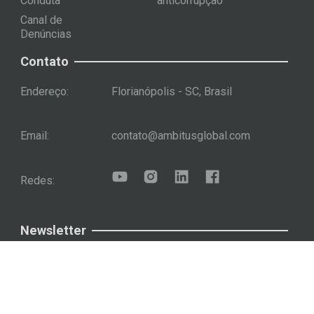
Conduta
anticorrupção
Canal de
Denúncias
Contato
Endereço:
Florianópolis - SC, Brasil
Email:
contato@ambitusglobal.com
Redes:
Newsletter
Assinar
Newsletter Ambitus
© 2024 Ambitus Global - Todos os direitos reservados