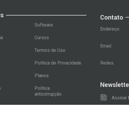
us
Contato
Software
Endereço:
ia
Cursos
Email:
Termos de Uso
Redes:
Política de Privacidade
Planos
Newslette
e
Política
anticorrupção
Assinar
s
© 2024 Ambitus Global - Todos os direitos reservados