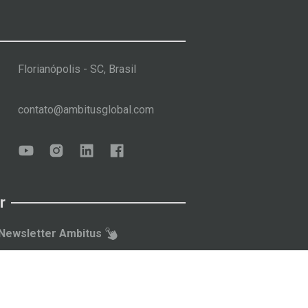
Florianópolis - SC, Brasil
contato@ambitusglobal.com
r
Newsletter Ambitus