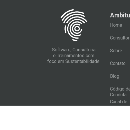
Ambit
Home
Consultor
Software, Consultoria
Sobre
e Treinamentos com
foco em Sustentabilidade.
Contato
Blog
Código d
Conduta
Canal de
Denúncia